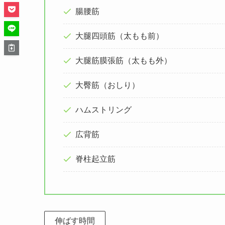
腸腰筋
大腿四頭筋（太もも前）
大腿筋膜張筋（太もも外）
大臀筋（おしり）
ハムストリング
広背筋
脊柱起立筋
伸ばす時間