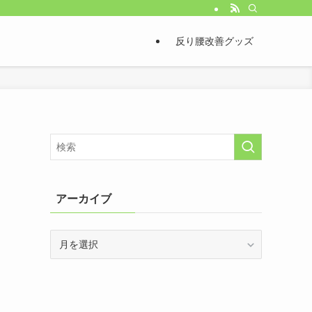
反り腰改善グッズ
アーカイブ
ア
ー
カ
イ
ブ